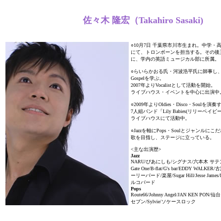
佐々木 隆宏（Takahiro Sasaki)
○10月7日 千葉県市川市生まれ。中学
にて、トロンボーンを担当する。その後
に、学内の英語ミュージカル部に所属。
○らいらかおる氏・河波浩平氏に師事し、楽典・
Gospelを学ぶ。
2007年よりVocalistとして活動を開始。
ライブハウス・イベントを中心に出演中
○2009年よりOldies・Disco・Soulを演奏
7人組バンド「Lily Babies(リリーベ
ライブハウスにて活動中。
○Jazzを軸にPops・Soulとジャンル
歌を目指し、ステージに立っている。
<主な出演歴>
Jazz
NARU/ぴあにしも/シグナス/六本木 サ
Gate One/B-flat/G's bar/EDDY WALKER
ーリーバード/楽屋/Sugar Hill/Jesse Jame
ルコバード
Pops
Route66/Johnny Angel/JAN KEN PON/
セブン/Sylvie/ソケースロック