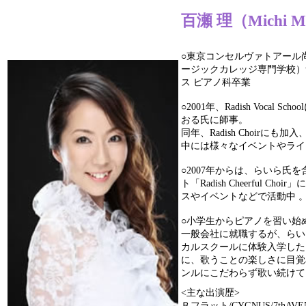
百瀬 理（Michi Mo
○東京コンセルヴァトアール
ージックカレッジ専門学校）
ス ピアノ科卒業
○2001年、Radish Vocal S
おる氏に師事。
同年、Radish Choirにも加
中には様々なイベントやライ
○2007年からは、らいら氏
ト「Radish Cheerful Ch
スやイベントなどで活動中 
○小学生からピアノを習い始
一般会社に就職するが、らい
カルスクールに体験入学した
に、歌うことの楽しさに目覚
ンルにこだわらず歌い続けて
<主な出演歴>
Ｂフラット/CYGNUS/7thAVEN