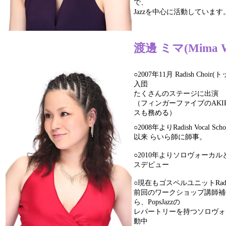
で、
Jazzを中心に活動しています
渡邊 ミマ(Mima W
○2007年11月 Radish Choir
入団
たくさんのステージに出演
（フィンガーファイブのAKI
スも務める）
○2008年よりRadish Vocal Sc
以来 らいら師に師事。
○2010年よりソロヴォーカ
スデビュー
○現在もゴスペルユニットRadish
前回のワークショップ講師補
ら、PopsJazzの
レパートリーを持つソロヴォ
動中